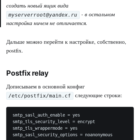
создать новый ящик вида
- в остальном
myserverroot@yandex.ru
настройка ничем не отличается.
Дальше можно перейти к настройке, собственно,
postfix.
Postfix relay
Дописываем в основной конфиг
следующие строки:
/etc/postfix/main.cf
smtp_sasl_auth_enable = yes

smtp_tls_security_level = encrypt

smtp_tls_wrappermode = yes

smtp_sasl_security_options = noanonymous
