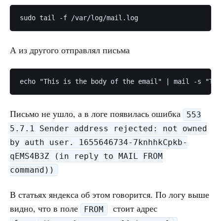
sudo tail -f /var/log/mail.log
А из другого отправлял письма
echo "This is the body of the email" | mail -s "Thi
Письмо не ушло, а в логе появилась ошибка
553
5.7.1 Sender address rejected: not owned
by auth user. 1655646734-7knhhkCpkb-
qEMS4B3Z (in reply to MAIL FROM
command))
В статьях яндекса об этом говорится. По логу выше
видно, что в поле
стоит адрес
FROM