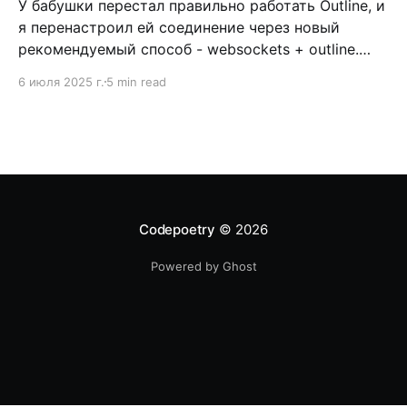
У бабушки перестал правильно работать Outline, и
я перенастроил ей соединение через новый
рекомендуемый способ - websockets + outline.
Сейчас расскажу, как я сделал. Тут большой
6 июля 2025 г.
5 min read
пререквизит в том, чтобы поднять полноценный
https-сайт. Поэтому сначала займемся созданием
сайта. Начнем с установки nginx: apt install nginx-
light Домен Раз мы делаем сайт, значит
Codepoetry
© 2026
Powered by Ghost