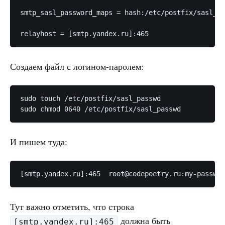
smtp_sasl_password_maps = hash:/etc/postfix/sasl_pa
relayhost = [smtp.yandex.ru]:465
Создаем файл с логином-паролем:
sudo touch /etc/postfix/sasl_passwd

sudo chmod 0640 /etc/postfix/sasl_passwd
И пишем туда:
[smtp.yandex.ru]:465  root@codepoetry.ru:my-passwor
Тут важно отметить, что строка
должна быть
[smtp.yandex.ru]:465