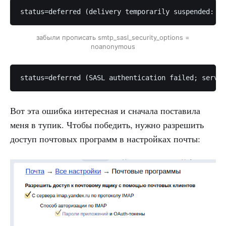
status=deferred (delivery temporarily suspended: SA
забыли прописать smtp_sasl_security_options =
noanonymous
status=deferred (SASL authentication failed; server
Вот эта ошибка интересная и сначала поставила
меня в тупик. Чтобы победить, нужно разрешить
доступ почтовых программ в настройках почты: