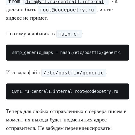
- а
from=
dima@vm1.ru-central1.internal
должно быть
, иначе
root@codepoetry.ru
яндекс не примет.
Поэтому я добавил в
:
main.cf
smtp_generic_maps = hash:/etc/postfix/generic
И создал файл
:
/etc/postfix/generic
@vm1.ru-central1.internal root@codepoetry.ru
Теперь для любых отправленных с сервера писем в
момент их выхода будет подменяться адрес
отправителя. Не забудем переиндексировать: