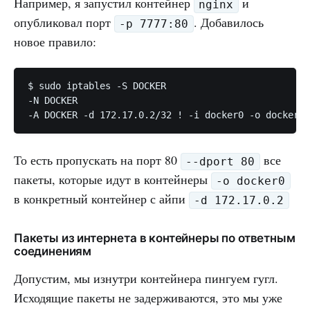
Например, я запустил контейнер
и
nginx
опубликовал порт
. Добавилось
-p 7777:80
новое правило:
$ sudo iptables -S DOCKER

-N DOCKER

-A DOCKER -d 172.17.0.2/32 ! -i docker0 -o docker0 
То есть пропускать на порт 80
все
--dport 80
пакеты, которые идут в контейнеры
-o docker0
в конкретный контейнер с айпи
-d 172.17.0.2
Пакеты из интернета в контейнеры по ответным
соединениям
Допустим, мы изнутри контейнера пингуем гугл.
Исходящие пакеты не задерживаются, это мы уже