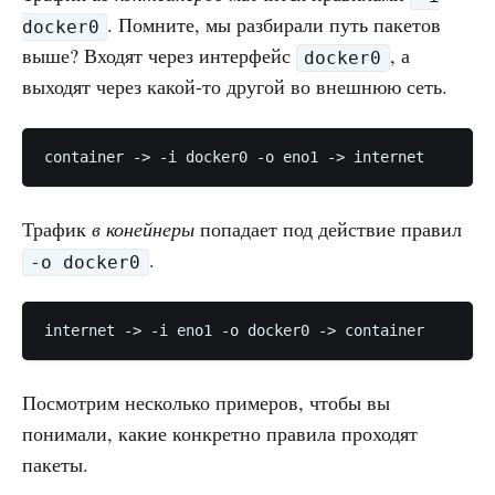
. Помните, мы разбирали путь пакетов
docker0
выше? Входят через интерфейс
, а
docker0
выходят через какой-то другой во внешнюю сеть.
container -> -i docker0 -o eno1 -> internet
Трафик
в конейнеры
попадает под действие правил
.
-o docker0
internet -> -i eno1 -o docker0 -> container
Посмотрим несколько примеров, чтобы вы
понимали, какие конкретно правила проходят
пакеты.