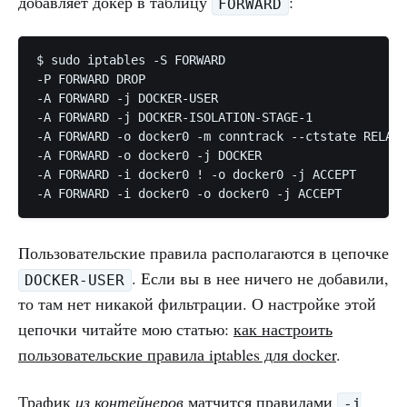
добавляет докер в таблицу
:
FORWARD
$ sudo iptables -S FORWARD

-P FORWARD DROP

-A FORWARD -j DOCKER-USER

-A FORWARD -j DOCKER-ISOLATION-STAGE-1

-A FORWARD -o docker0 -m conntrack --ctstate RELATE
-A FORWARD -o docker0 -j DOCKER

-A FORWARD -i docker0 ! -o docker0 -j ACCEPT

-A FORWARD -i docker0 -o docker0 -j ACCEPT
Пользовательские правила располагаются в цепочке
. Если вы в нее ничего не добавили,
DOCKER-USER
то там нет никакой фильтрации. О настройке этой
цепочки читайте мою статью:
как настроить
пользовательские правила iptables для docker
.
Трафик
из контейнеров
матчится правилами
-i