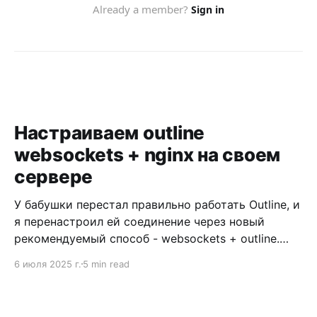
Настраиваем outline
websockets + nginx на своем
сервере
У бабушки перестал правильно работать Outline, и
я перенастроил ей соединение через новый
рекомендуемый способ - websockets + outline.
Сейчас расскажу, как я сделал. Тут большой
6 июля 2025 г.
5 min read
пререквизит в том, чтобы поднять полноценный
https-сайт. Поэтому сначала займемся созданием
сайта. Начнем с установки nginx: apt install nginx-