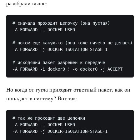
разобрали выше:
# сначала проходит цепочку (она пустая)

-A FORWARD -j DOCKER-USER

# потом еще какую-то (она тоже ничего не делает)

-A FORWARD -j DOCKER-ISOLATION-STAGE-1

# исходящий пакет разрешен к передаче

-A FORWARD -i docker0 ! -o docker0 -j ACCEPT
Но когда от гугла приходит ответный пакет, как он
попадает в систему? Вот так:
# так же проходит две цепочки

-A FORWARD -j DOCKER-USER

-A FORWARD -j DOCKER-ISOLATION-STAGE-1
